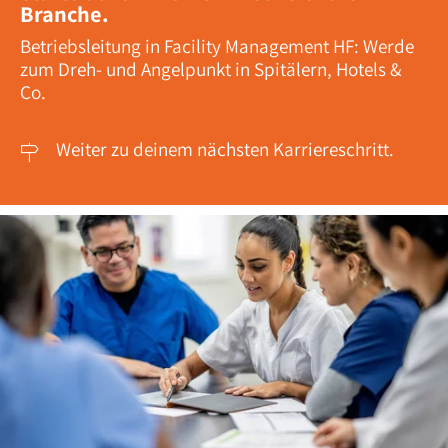
Branche.
Betriebsleitung in Facility Management HF: Werde
zum Dreh- und Angelpunkt in Spitälern, Hotels &
Co.
Weiter zu deinem nächsten Karriereschritt.
