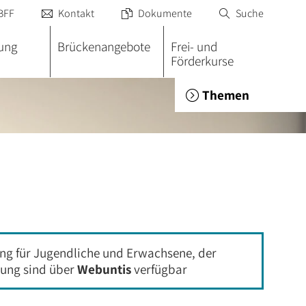
BFF
Kontakt
Dokumente
Suche



dung
Brückenangebote
Frei- und
Förderkurse
Ausb
Themen

ng für Jugendliche und Erwachsene, der
dung sind über
Webuntis
verfügbar