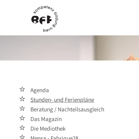

Agenda

Stunden- und Ferienpläne

Beratung / Nachteilsausgleich

Das Magazin

Die Mediothek

Mensa - Fabrique28