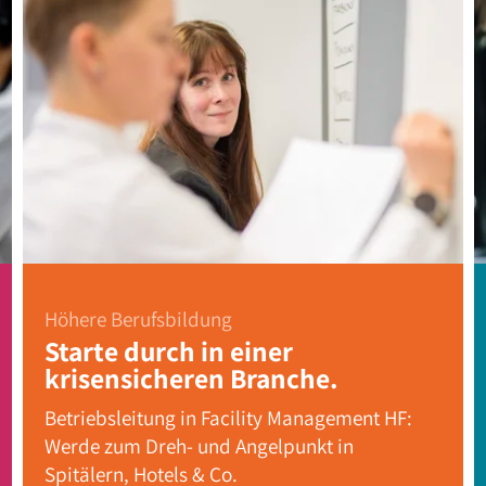
Höhere Berufsbildung
Starte durch in einer
krisensicheren Branche.
Betriebsleitung in Facility Management HF:
Werde zum Dreh- und Angelpunkt in
Spitälern, Hotels & Co.