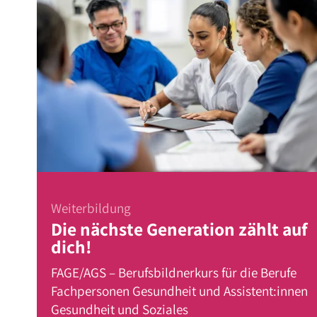
Weiterbildung
Die nächste Generation zählt auf
dich!
FAGE/AGS – Berufsbildnerkurs für die Berufe
Fachpersonen Gesundheit und Assistent:innen
Gesundheit und Soziales