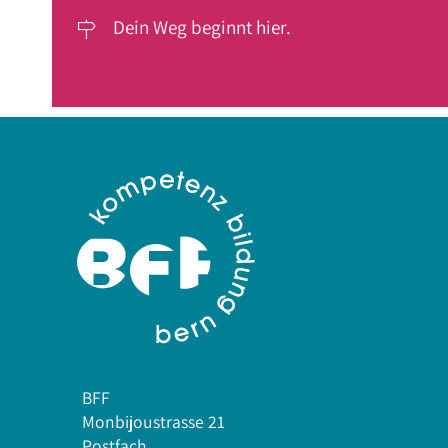
Dein Weg beginnt hier.

BFF
Monbijoustrasse 21
Postfach