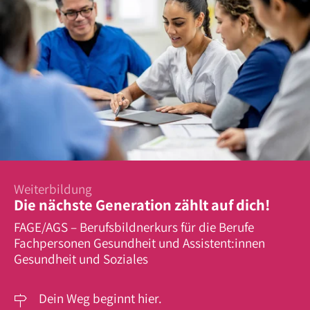
Weiterbildung
Die nächste Generation zählt auf dich!
FAGE/AGS – Berufsbildnerkurs für die Berufe
Fachpersonen Gesundheit und Assistent:innen
Gesundheit und Soziales
Dein Weg beginnt hier.
