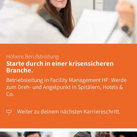
Höhere Berufsbildung
Starte durch in einer krisensicheren
Branche.
Betriebsleitung in Facility Management HF: Werde
zum Dreh- und Angelpunkt in Spitälern, Hotels &
Co.
Weiter zu deinem nächsten Karriereschritt.
