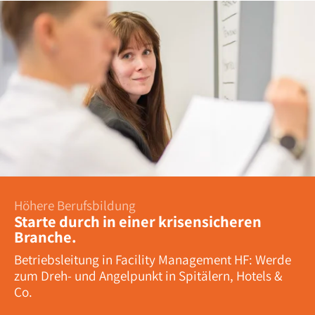
Höhere Berufsbildung
Starte durch in einer krisensicheren
Branche.
Betriebsleitung in Facility Management HF: Werde
zum Dreh- und Angelpunkt in Spitälern, Hotels &
Co.